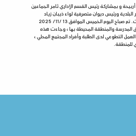
بيحة و بمشاركة رئيس القسم الإداري ثامر الجماعين
البلدية ورئيس ديوان متصرفية لواء ذيبان زياد
الشياب ومديرة ومعلمات وطالبات مدرسة برزا الأساسية للبنات. تم صباح اليوم الخميس الموافق 13 /11/ 2025
ق المدرسة والمنطقة المحيطة بها ، وجاءت هذه
العمل التطوعي لدى الطلبة وأفراد المجتمع المحلي ،
ي للمنطقة.