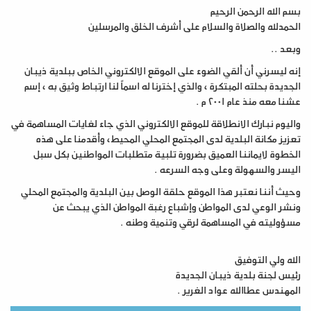
بسم الله الرحمن الرحيم
الحمدلله والصلاة والسلام على أشرف الخلق والمرسلين
وبعد ..
إنه ليسرني أن ألقي الضوء على الموقع الالكتروني الخاص ببلدية ذيبان
الجديدة بحلته المبتكرة ، والذي إخترنا له اسماً لنا ارتباط وثيق به ، إسم
عشنا معه منذ عام ٢٠٠١ م .
واليوم نبارك الانطلاقة للموقع الالكتروني الذي جاء لغايات المساهمة في
تعزيز مكانة البلدية لدى المجتمع المحلي المحيط، وأقدمنا على هذه
الخطوة لايماننا العميق بضرورة تلبية متطلبات المواطنين بكل سبل
اليسر والسهولة وعلى وجه السرعه .
وحيث أننا نعتبر هذا الموقع حلقة الوصل بين البلدية والمجتمع المحلي
ونشر الوعي لدى المواطن وإشباع رغبة المواطن الذي يبحث عن
مسؤوليته في المساهمة لرقي وتنمية وطنه .
الله ولي التوفيق
رئيس لجنة بلدية ذيبان الجديدة
المهندس عطاالله عواد الغرير .