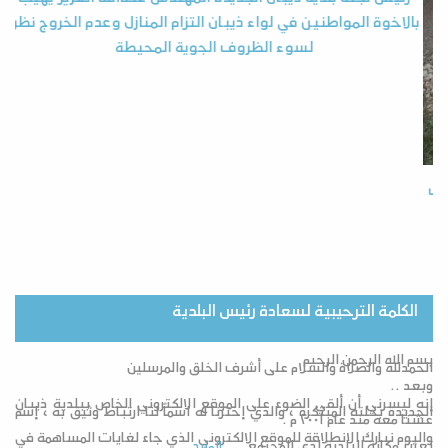
بالاخوة المواطنين في لواء ذيبان التزام المنازل وعدم الخروج نظراً
لسوء الظروف الجوية المحيطة
ب
الكلمة الترحيبية لسعادة رئيس البلدية
بسم الله الرحمن الرحيم
الحمدلله والصلاة والسلام على أشرف الخلق والمرسلين
وبعد ..
إنه ليسرني أن ألقي الضوء على الموقع الالكتروني الخاص ببلدية ذيبان
الجديدة بحلته المبتكرة ، والذي إخترنا له اسماً لنا ارتباط وثيق به ، إسم
عشنا معه منذ عام ٢٠٠١ م .
واليوم نبارك الانطلاقة للموقع الالكتروني الذي جاء لغايات المساهمة في
تعزيز مكانة البلدية لدى المجتمع ....
المزيد