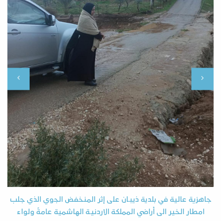
ر
با
جاهزية عالية في بلدية ذيبان على إثر المنخفض الجوي الذي جلب
امطار الخير الى أراضي المملكة الاردنية الهاشمية عامةً ولواء