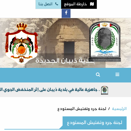
خارطة الموقع
اتصل بنا
جاهزية عالية في بلدية ذيبان على إثر المنخفض الجوي الذي جلب امطار الخير الى أراضي المملكة الاردنية الهاشمية عامةً ولواء ذيبان خاصة .
الرئيسية
لجنة جرد وتفتيش المستودع
لجنة جرد وتفتيش المستودع