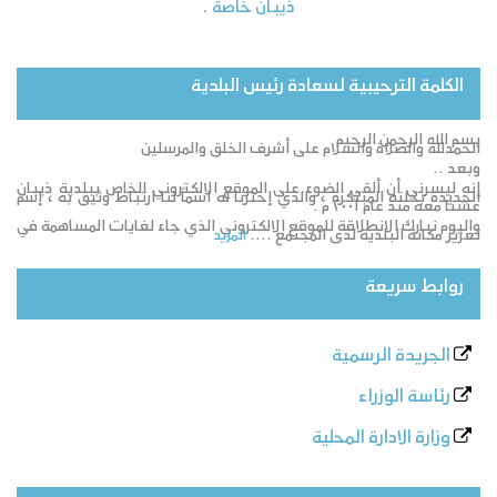
ذيبان خاصة .
الكلمة الترحيبية لسعادة رئيس البلدية
بسم الله الرحمن الرحيم
الحمدلله والصلاة والسلام على أشرف الخلق والمرسلين
وبعد ..
إنه ليسرني أن ألقي الضوء على الموقع الالكتروني الخاص ببلدية ذيبان
الجديدة بحلته المبتكرة ، والذي إخترنا له اسماً لنا ارتباط وثيق به ، إسم
عشنا معه منذ عام ٢٠٠١ م .
واليوم نبارك الانطلاقة للموقع الالكتروني الذي جاء لغايات المساهمة في
تعزيز مكانة البلدية لدى المجتمع ....
المزيد
روابط سريعة
الجريدة الرسمية
رئاسة الوزراء
وزارة الادارة المحلية