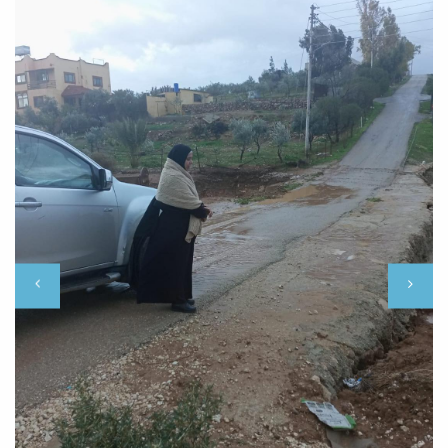
رئيس لجنة بلدية ذيبان الجديدة المهندس عطاالله الغرير يهيب بالاخوة
ترج
المواطنين في لواء ذيبان التزام المنازل وعدم الخروج نظراً لسوء الظروف الجوية
المحيطة