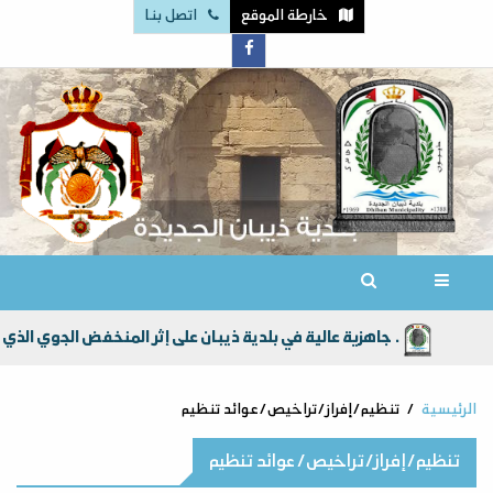
خارطة الموقع
اتصل بنا
جاهزية عالية في بلدية ذيبان على إثر المنخفض الجوي الذي جلب امطار الخير الى أراضي المملكة الاردنية الهاشمية عامةً ولواء ذيبان خاصة .
الرئيسية
تنظيم/إفراز/تراخيص/عوائد تنظيم
تنظيم/إفراز/تراخيص/عوائد تنظيم