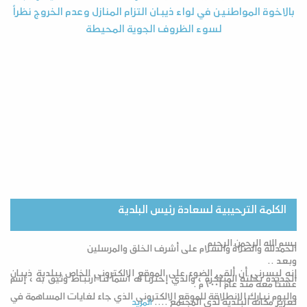
بالاخوة المواطنين في لواء ذيبان التزام المنازل وعدم الخروج نظراً
لسوء الظروف الجوية المحيطة
ب
الكلمة الترحيبية لسعادة رئيس البلدية
بسم الله الرحمن الرحيم
الحمدلله والصلاة والسلام على أشرف الخلق والمرسلين
وبعد ..
إنه ليسرني أن ألقي الضوء على الموقع الالكتروني الخاص ببلدية ذيبان
الجديدة بحلته المبتكرة ، والذي إخترنا له اسماً لنا ارتباط وثيق به ، إسم
عشنا معه منذ عام ٢٠٠١ م .
واليوم نبارك الانطلاقة للموقع الالكتروني الذي جاء لغايات المساهمة في
تعزيز مكانة البلدية لدى المجتمع ....
المزيد