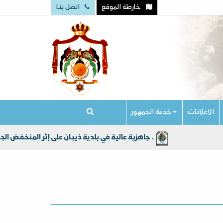
خارطة الموقع
اتصل بنا
الاعلانات
خدمة الجمهور
جاهزية عالية في بلدية ذيبان على إثر المنخفض الجوي الذي جلب امطار الخير الى أراضي المملكة الاردنية الهاشمية عامةً ولواء ذيبان خاصة .