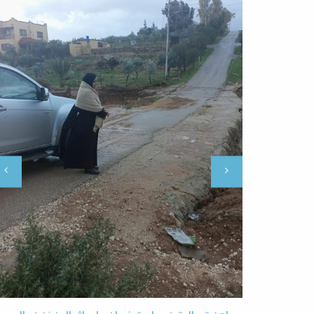
رئيس لجنة بلدية ذيبان الجديدة المهندس عطاالله الغري
يهيب بالاخوة المواطنين في لواء ذيبان التزام المنازل
وعدم الخروج نظراً لسوء الظروف الجوية المحيطة