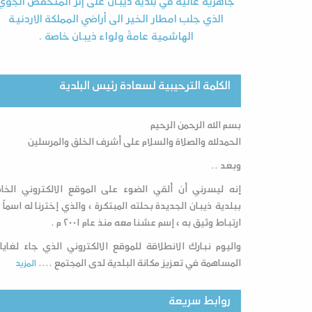
المنخفض الجوي
كة الاردنية
صة .
الكلمة الترحيبية لسعادة رئيس البلدية
بسم الله الرحمن الرحيم
الحمدلله والصلاة والسلام على أشرف الخلق والمرسلين
وبعد ..
إنه ليسرني أن ألقي الضوء على الموقع الالكتروني الخ
ببلدية ذيبان الجديدة بحلته المبتكرة ، والذي إخترنا له اسماً ل
ارتباط وثيق به ، إسم عشنا معه منذ عام ٢٠٠١ م .
واليوم نبارك الانطلاقة للموقع الالكتروني الذي جاء لغاي
المساهمة في تعزيز مكانة البلدية لدى المجتمع ....
المزيد
روابط سريعة